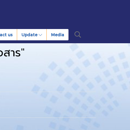
act us
Update
Media
อสาร"