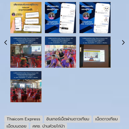
Thaicom Express
อินเทอร์เน็ตผ่านดาวเทียม
เน็ตดาวเทียม
เน็ตบนดอย
ศศช. บ้านห้วยไก่ป่า